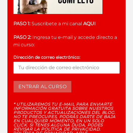
PASO 1:
Suscribete a mi canal
AQUI
PASO 2:
Ingresa tu e-mail y accede directo a
mi curso:
Dirección de correo electrónico:
* UTILIZAREMOS TU E-MAIL PARA ENVIARTE
INFORMACIÓN GRATUITA SOBRE NUESTROS
PRODUCTOS Y ACTUALIZACIONES DEL BLOG.
NO TE PREOCUPES, PODRÁS DARTE DE BAJA
EN CUALQUIER MOMENTO, EN UN SOLO
CLICK. SI TENES ALGUNA DUDA, PODES
REVISAR LA POLÍTICA DE PRIVACIDAD.