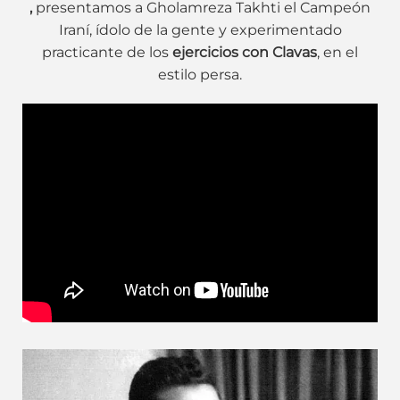
,
presentamos a Gholamreza Takhti el Campeón
Iraní, ídolo de la gente y experimentado
practicante de los
ejercicios con Clavas
, en el
estilo persa.