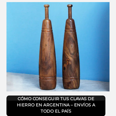
Clavas Persas o "Meel" A diferencia de las clavas
CÓMO CONSEGUIR TUS CLAVAS DE
modernas, son de madera y fabricadas de manera
HIERRO EN ARGENTINA – ENVÍOS A
artesanal
TODO EL PAÍS