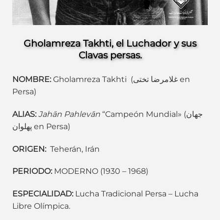
Gholamreza Takhti, El Luchador Iraní
Gholamreza Takhti, el Luchador y sus
Clavas persas.
NOMBRE:
Gholamreza Takhti (غلامرضا تختی en
Persa)
ALIAS:
Jahān Pahlevān
“Campeón Mundial» (جهان
پهلوان en Persa)
ORIGEN:
Teherán, Irán
PERIODO:
MODERNO (1930 – 1968)
ESPECIALIDAD:
Lucha Tradicional Persa – Lucha
Libre Olímpica.