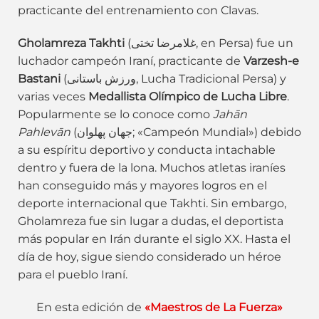
practicante del entrenamiento con Clavas.
Gholamreza Takhti
(غلامرضا تختی‎, en Persa) fue un
luchador campeón Iraní, practicante de
Varzesh-e
Bastani
(ورزش باستانی, Lucha Tradicional Persa) y
varias veces
Medallista Olímpico de Lucha Libre
.
Popularmente se lo conoce como
Jahān
Pahlevān
(جهان پهلوان; «Campeón Mundial») debido
a su espíritu deportivo y conducta intachable
dentro y fuera de la lona. Muchos atletas iraníes
han conseguido más y mayores logros en el
deporte internacional que Takhti. Sin embargo,
Gholamreza fue sin lugar a dudas, el deportista
más popular en Irán durante el siglo XX. Hasta el
día de hoy, sigue siendo considerado un héroe
para el pueblo Iraní.
En esta edición de
«Maestros de La Fuerza»