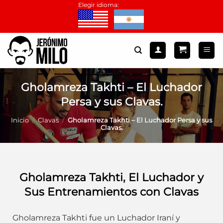
Saltar
Elegir idioma:
al
contenido
Gholamreza Takhti – El Luchador
Persa y sus Clavas.
Inicio
/
Clavas
/
Gholamreza Takhti – El Luchador Persa y sus
Clavas.
Gholamreza Takhti, El Luchador y
Sus Entrenamientos con Clavas
Gholamreza Takhti fue un Luchador Iraní y