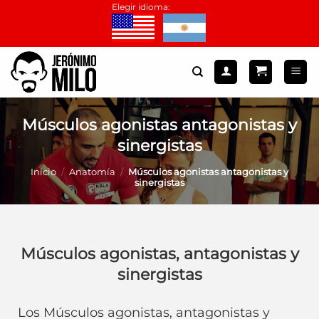
Saltar
Elegir idioma:
al
contenido
Músculos agonistas antagonistas y
sinergistas
Inicio
/
Anatomía
/
Músculos agonistas antagonistas y
sinergistas
Músculos agonistas, antagonistas y
sinergistas
Los Músculos agonistas, antagonistas y