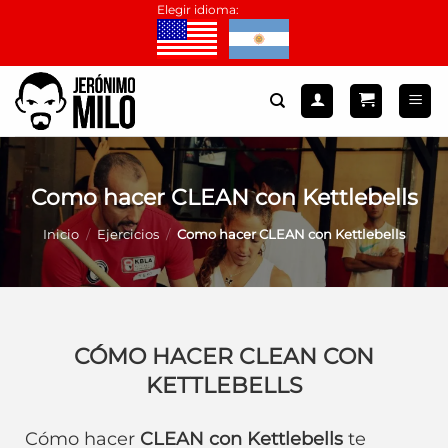
Saltar
Elegir idioma:
al
contenido
Como hacer CLEAN con Kettlebells
Inicio
/
Ejercicios
/
Como hacer CLEAN con Kettlebells
CÓMO HACER CLEAN CON
KETTLEBELLS
Cómo hacer
CLEAN con Kettlebells
te