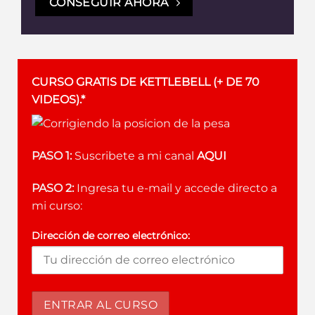
CONSEGUIR AHORA
CURSO GRATIS DE KETTLEBELL (+ DE 70
VIDEOS).*
PASO 1:
Suscribete a mi canal
AQUI
PASO 2:
Ingresa tu e-mail y accede directo a
mi curso:
Dirección de correo electrónico: