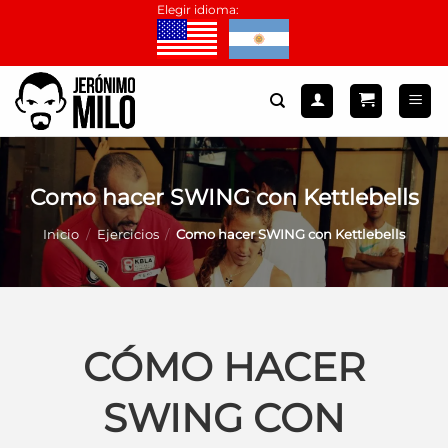
Saltar
Elegir idioma:
al
contenido
Como hacer SWING con Kettlebells
Inicio
/
Ejercicios
/
Como hacer SWING con Kettlebells
CÓMO HACER
SWING CON