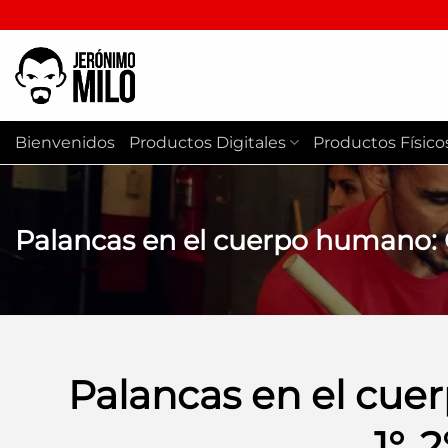
Saltar
al
contenido
Bienvenidos
Productos Digitales
Productos Físico
Palancas en el cuerpo humano: 
Palancas en el cue
1°, 2