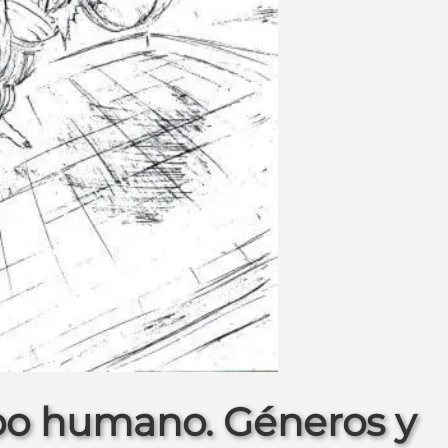
o para arrojar al malvado Picoro
po humano. Géneros y