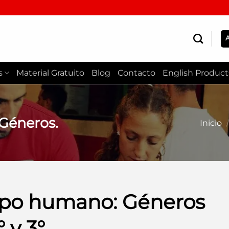
s
Material Gratuito
Blog
Contacto
English Product
Géneros.
Inicio
/
rpo humano: Géneros
° y 3°.