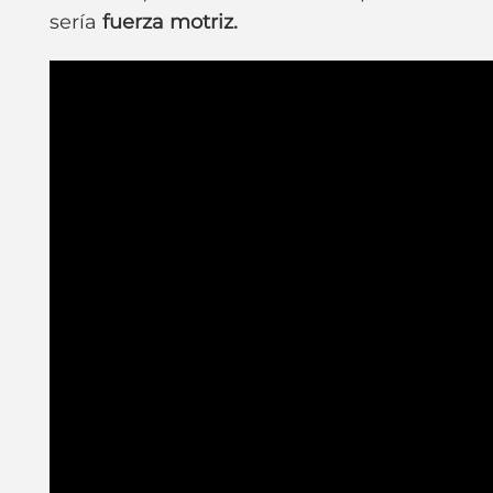
sería
fuerza motriz.