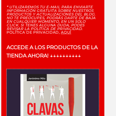
* UTILIZAREMOS TU E-MAIL PARA ENVIARTE
INFORMACIÓN GRATUITA SOBRE NUESTROS
PRODUCTOS Y ACTUALIZACIONES DEL BLOG.
NO TE PREOCUPES, PODRÁS DARTE DE BAJA
EN CUALQUIER MOMENTO, EN UN SOLO
CLICK. SI TENES ALGUNA DUDA, PODES
REVISAR LA POLÍTICA DE PRIVACIDAD.
POLÍTICA DE PRIVACIDAD,
AQUÍ
ACCEDE A LOS PRODUCTOS DE LA
TIENDA AHORA!
↓↓↓↓↓↓↓↓↓↓