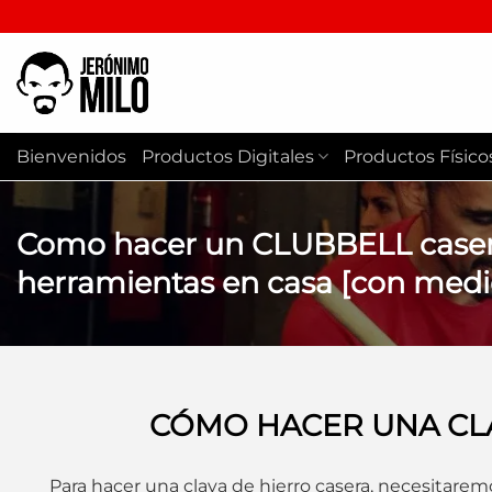
Saltar
al
contenido
Bienvenidos
Productos Digitales
Productos Físico
Como hacer un CLUBBELL casero
herramientas en casa [con medi
CÓMO HACER UNA CL
Para hacer una clava de hierro casera, necesitarem