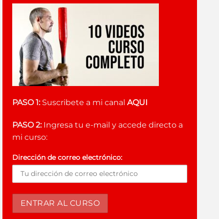
PASO 1:
Suscribete a mi canal
AQUI
PASO 2:
Ingresa tu e-mail y accede directo a
mi curso:
Dirección de correo electrónico: