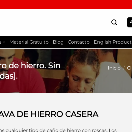
s
Material Gratuito
Blog
Contacto
English Product
 de hierro. Sin
Inicio
/
C
das].
AVA DE HIERRO CASERA
os cualquier tipo de caño de hierro con roscas. Los