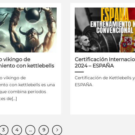
o vikingo de
Certificación Internaci
iento con kettlebells
2024 – ESPAÑA
o vikingo de
Certificación de Kettlebells 
nto con kettlebells es una
ESPAÑA
 que combina períodos
s de[...]
3
4
…
9