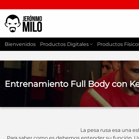
Saltar
al
contenido
Bienvenidos
Productos Digitales
Productos Físico
Entrenamiento Full Body con Ket
La pesa rusa esa una esf
Para saber como es debemos entender su función. Un