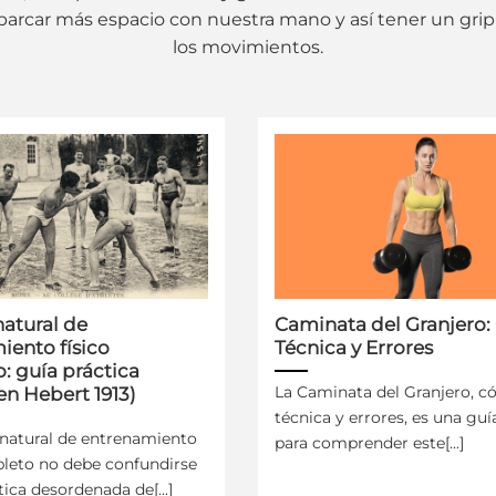
barcar más espacio con nuestra mano y así tener un grip 
los movimientos.
atural de
Caminata del Granjero
iento físico
Técnica y Errores
: guía práctica
La Caminata del Granjero, c
en Hebert 1913)
técnica y errores, es una guí
natural de entrenamiento
para comprender este[...]
pleto no debe confundirse
tica desordenada de[...]