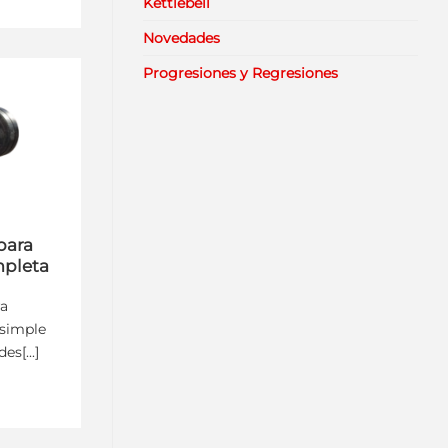
Kettlebell
Novedades
Progresiones y Regresiones
para
mpleta
ra
 simple
s[...]