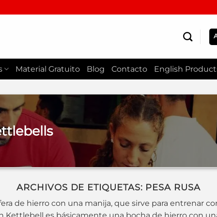
s
Material Gratuito
Blog
Contacto
English Product
tlebells
ARCHIVOS DE ETIQUETAS:
PESA RUSA
era de hierro con una manija, que sirve para entrenar co
 Kettlebell es básicamente una bocha de hierro con una