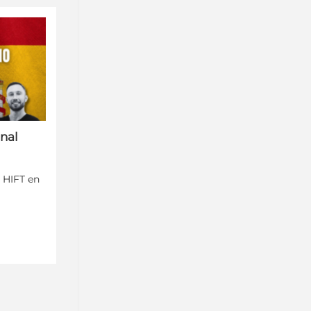
onal
y HIFT en