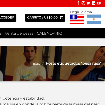
Elegir idioma:
ACCEDER
CARRITO /
US$
0.00
s
Venta de pesas
CALENDARIO
Inicio
/
Posts etiquetados “pesa rusa”
n potencia y estabilidad.
 manija en donde la mayor parte de la masa del peso