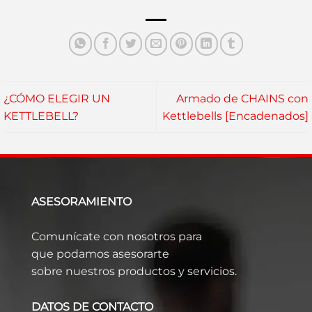
¿CÓMO ELEGIR UN
Armado de CHAINS con
KETTLEBELL?
Kettlebells [Encadenados]
ASESORAMIENTO
Comunícate con nosotros para
que podamos asesorarte
sobre nuestros productos y servicios.
DATOS DE CONTACTO