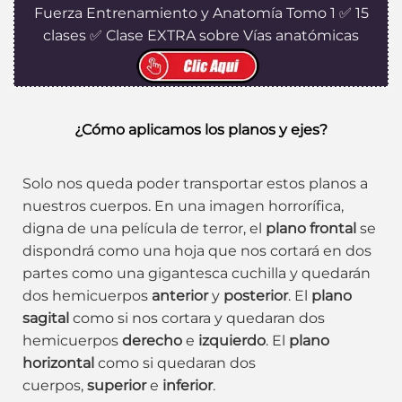
Fuerza Entrenamiento y Anatomía Tomo 1 ✅ 15
clases ✅ Clase EXTRA sobre Vías anatómicas
¿Cómo aplicamos los planos y ejes?
Solo nos queda poder transportar estos planos a
nuestros cuerpos. En una imagen horrorífica,
digna de una película de terror, el
plano frontal
se
dispondrá como una hoja que nos cortará en dos
partes como una gigantesca cuchilla y quedarán
dos hemicuerpos
anterior
y
posterior
. El
plano
sagital
como si nos cortara y quedaran dos
hemicuerpos
derecho
e
izquierdo
. El
plano
horizontal
como si quedaran dos
cuerpos,
superior
e
inferior
.