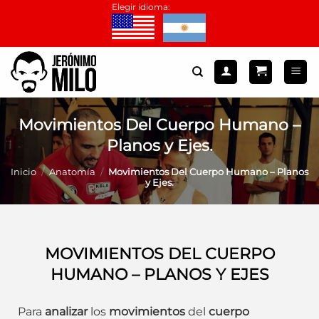
Saltar
Elegir idioma:
al
contenido
Movimientos Del Cuerpo Humano –
Planos y Ejes.
Inicio
/
Anatomía
/
Movimientos Del Cuerpo Humano – Planos
y Ejes.
MOVIMIENTOS DEL CUERPO
HUMANO – PLANOS Y EJES
Para
analizar
los
movimientos
del
cuerpo