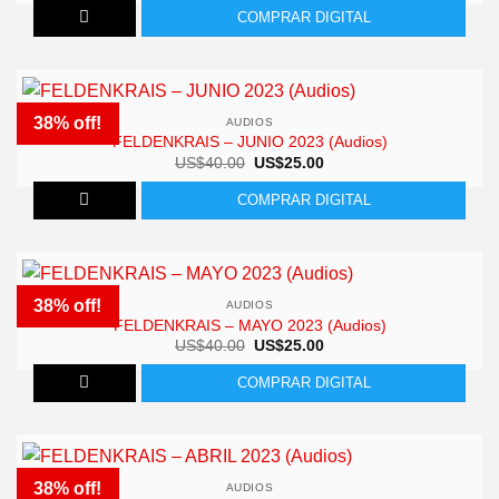
original
actual
COMPRAR DIGITAL
era:
es:
US$50.00.
US$28.00.
38% off!
AUDIOS
FELDENKRAIS – JUNIO 2023 (Audios)
El
El
US$
40.00
US$
25.00
precio
precio
original
actual
COMPRAR DIGITAL
era:
es:
US$40.00.
US$25.00.
38% off!
AUDIOS
FELDENKRAIS – MAYO 2023 (Audios)
El
El
US$
40.00
US$
25.00
precio
precio
original
actual
COMPRAR DIGITAL
era:
es:
US$40.00.
US$25.00.
38% off!
AUDIOS