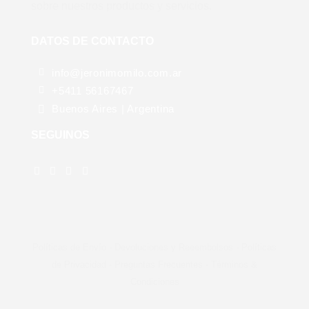
sobre nuestros productos y servicios.
DATOS DE CONTACTO
info@jeronimomilo.com.ar
+5411 56167467
Buenos Aires | Argentina
SEGUINOS
Políticas de Envío
-
Devoluciones y Reeembolso
s -
Políticas
de Privacidad
-
Preguntas Frecuentes
-
Términos &
Condiciones