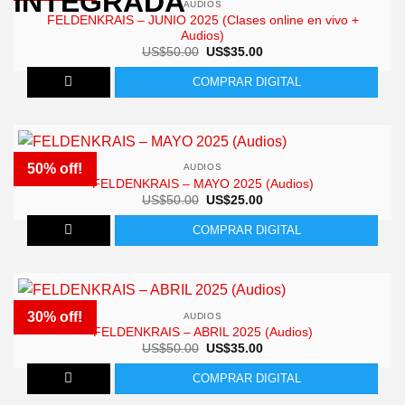
AUDIOS
FELDENKRAIS – JUNIO 2025 (Clases online en vivo +
Audios)
El
El
US$
50.00
US$
35.00
precio
precio
original
actual
COMPRAR DIGITAL
era:
es:
US$50.00.
US$35.00.
50% off!
AUDIOS
FELDENKRAIS – MAYO 2025 (Audios)
El
El
US$
50.00
US$
25.00
precio
precio
original
actual
COMPRAR DIGITAL
era:
es:
US$50.00.
US$25.00.
30% off!
AUDIOS
FELDENKRAIS – ABRIL 2025 (Audios)
El
El
US$
50.00
US$
35.00
precio
precio
original
actual
COMPRAR DIGITAL
era:
es:
US$50.00.
US$35.00.