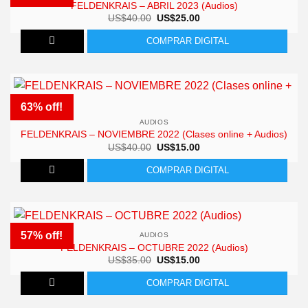
FELDENKRAIS – ABRIL 2023 (Audios)
El
El
US$
40.00
US$
25.00
precio
precio
original
actual
COMPRAR DIGITAL
era:
es:
US$40.00.
US$25.00.
63% off!
AUDIOS
FELDENKRAIS – NOVIEMBRE 2022 (Clases online + Audios)
El
El
US$
40.00
US$
15.00
precio
precio
original
actual
COMPRAR DIGITAL
era:
es:
US$40.00.
US$15.00.
57% off!
AUDIOS
FELDENKRAIS – OCTUBRE 2022 (Audios)
El
El
US$
35.00
US$
15.00
precio
precio
original
actual
COMPRAR DIGITAL
era:
es:
US$35.00.
US$15.00.