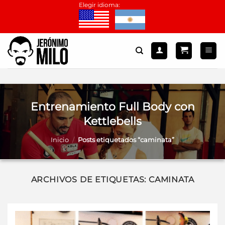
Saltar
Elegir idioma:
al
contenido
Entrenamiento Full Body con
Kettlebells
Inicio
/
Posts etiquetados “caminata”
ARCHIVOS DE ETIQUETAS:
CAMINATA