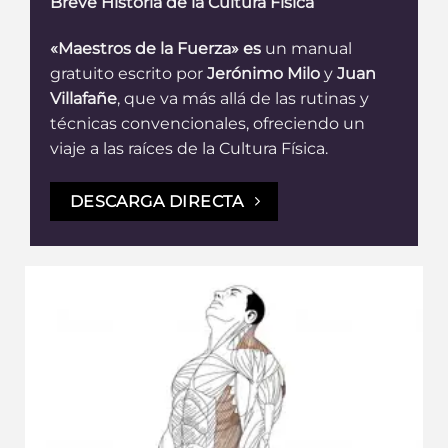
Breve Historia de la Cultura Física
«Maestros de la Fuerza» es
un manual
gratuito escrito por
Jerónimo Milo
y
Juan
Villafañe
, que va más allá de las rutinas y
técnicas convencionales, ofreciendo un
viaje a las raíces de la Cultura Física.
DESCARGA DIRECTA