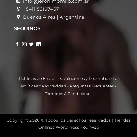
info@jeronimomilo.com.ar
+5411 56167467
Buenos Aires | Argentina
SEGUINOS
Políticas de Envío
-
Devoluciones y Reeembolso
s -
Políticas de Privacidad
-
Preguntas Frecuentes
-
Términos & Condiciones
Copyright 2026 © Todos los derechos reservados |
Tiendas
Onlines WordPress -
edrweb