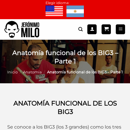
Saltar
Elegir idioma:
al
contenido
Anatomía funcional de los BIG3 –
Parte 1
Inicio
/
Anatomía
/
Anatomía funcional de los BIG3 – Parte 1
ANATOMÍA FUNCIONAL DE LOS
BIG3
Se conoce a los BIG3 (los 3 grandes) como los tres