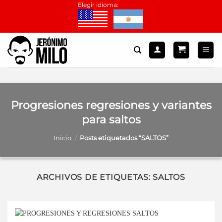
Saltar
Elegir idioma:
al
contenido
Progresiones regresiones y variantes
para saltos
Inicio
/
Posts etiquetados “SALTOS”
ARCHIVOS DE ETIQUETAS:
SALTOS