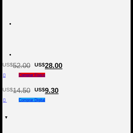
El
El
52.00
28.00
US$
US$
precio
precio
Comprar Físico
original
actual
era:
es:
14.50
9.30
US$
US$
US$52.00.
US$28.00.
Comprar Digital