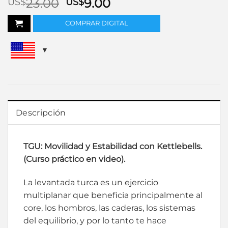
El
El
23.00
9.00
US$
US$
precio
precio
COMPRAR DIGITAL
original
actual
era:
es:
US$23.00.
US$9.00.
Descripción
TGU: Movilidad y Estabilidad con Kettlebells.
(Curso práctico en video).
La levantada turca es un ejercicio
multiplanar que beneficia principalmente al
core, los hombros, las caderas, los sistemas
del equilibrio, y por lo tanto te hace