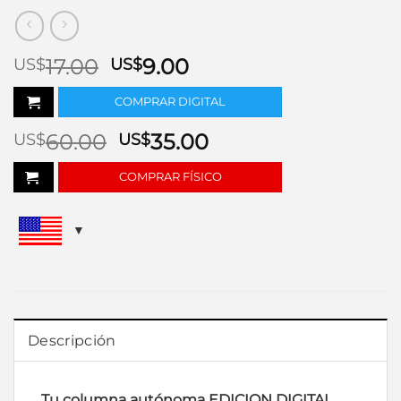
El
El
17.00
9.00
US$
US$
precio
precio
COMPRAR DIGITAL
original
actual
era:
es:
60.00
35.00
US$
US$
US$17.00.
US$9.00.
COMPRAR FÍSICO
Descripción
Tu columna autónoma EDICION DIGITAL