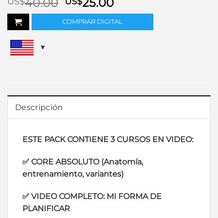
El
El
40.00
25.00
US$
US$
precio
precio
COMPRAR DIGITAL
original
actual
era:
es:
US$40.00.
US$25.00.
Descripción
ESTE PACK CONTIENE 3 CURSOS EN VIDEO:
✅ CORE ABSOLUTO (Anatomía,
entrenamiento, variantes)
✅ VIDEO COMPLETO: MI FORMA DE
PLANIFICAR