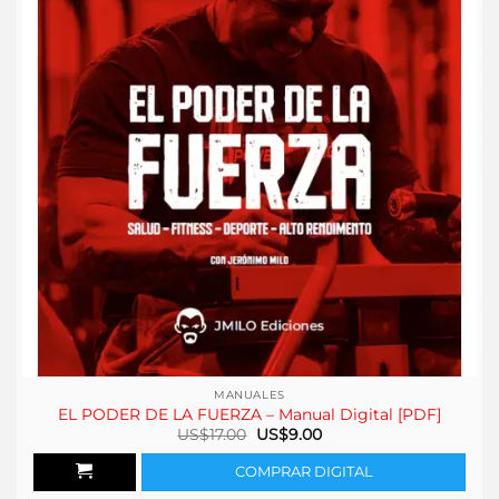
MANUALES
EL PODER DE LA FUERZA – Manual Digital [PDF]
El
El
US$
17.00
US$
9.00
precio
precio
original
actual
COMPRAR DIGITAL
era:
es:
US$17.00.
US$9.00.