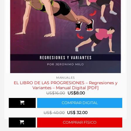
MANUALES
EL LIBRO DE LAS PROGRESIONES – Regresiones y
Variantes – Manual Digital [PDF]
El
El
US$
16.00
US$
8.00
precio
precio
original
actual
COMPRAR DIGITAL
era:
es:
US$16.00.
US$8.00.
US$
40.00
US$
32.00
COMPRAR FÍSICO