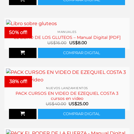
50% off!
MANUALES
EL LIBRO DE LOS GLUTEOS – Manual Digital [PDF]
El
El
US$
16.00
US$
8.00
precio
precio
original
actual
COMPRAR DIGITAL
era:
es:
US$16.00.
US$8.00.
38% off!
NUEVOS LANZAMIENTOS
PACK CURSOS EN VIDEO DE EZEQUIEL COSTA 3
cursos en video
El
El
US$
40.00
US$
25.00
precio
precio
original
actual
COMPRAR DIGITAL
era:
es:
US$40.00.
US$25.00.