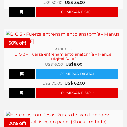
US$
50.00
US$
35.00
COMPRAR FÍSICO
50% off!
MANUALES
BIG 3 – Fuerza entrenamiento anatomía – Manual
Digital [PDF]
El
El
US$
16.00
US$
8.00
precio
precio
original
actual
COMPRAR DIGITAL
era:
es:
US$16.00.
US$8.00.
US$
70.00
US$
62.00
COMPRAR FÍSICO
20% off!