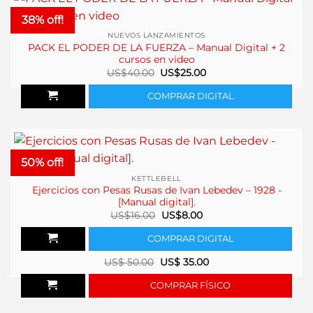
38% off!
NUEVOS LANZAMIENTOS
PACK EL PODER DE LA FUERZA – Manual Digital + 2
cursos en video
El
El
US$
40.00
US$
25.00
precio
precio
original
actual
COMPRAR DIGITAL
era:
es:
US$40.00.
US$25.00.
50% off!
KETTLEBELL
Ejercicios con Pesas Rusas de Ivan Lebedev – 1928 -
[Manual digital].
El
El
US$
16.00
US$
8.00
precio
precio
original
actual
COMPRAR DIGITAL
era:
es:
US$16.00.
US$8.00.
US$
50.00
US$
35.00
COMPRAR FÍSICO