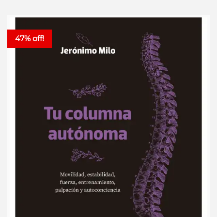
47% off!