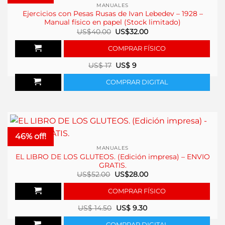
MANUALES
Ejercicios con Pesas Rusas de Ivan Lebedev – 1928 –
Manual físico en papel (Stock limitado)
El
El
US$
40.00
US$
32.00
precio
precio
original
actual
COMPRAR FÍSICO
era:
es:
US$40.00.
US$32.00.
US$
17
US$
9
COMPRAR DIGITAL
46% off!
MANUALES
EL LIBRO DE LOS GLUTEOS. (Edición impresa) – ENVIO
GRATIS.
El
El
US$
52.00
US$
28.00
precio
precio
original
actual
COMPRAR FÍSICO
era:
es:
US$52.00.
US$28.00.
US$
14.50
US$
9.30
COMPRAR DIGITAL