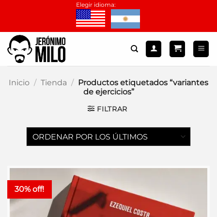
Saltar
Elegir idioma:
al
contenido
Inicio
/
Tienda
/
Productos etiquetados “variantes
de ejercicios”
FILTRAR
30% off!