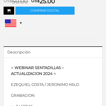
El
El
50.00
25.00
US$
US$
precio
precio
COMPRAR DIGITAL
original
actual
era:
es:
US$50.00.
US$25.00.
Descripción
⭐
WEBINAR SENTADILLAS –
ACTUALIZACION 2024
⭐
EZEQUIEL COSTA / JERONIMO MILO
GRABACION