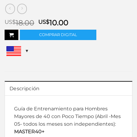
El
El
18.00
10.00
US$
US$
precio
precio
COMPRAR DIGITAL
original
actual
era:
es:
US$18.00.
US$10.00.
Descripción
Guía de Entrenamiento para Hombres
Mayores de 40 con Poco Tiempo (Abril -Mes
05- todos los meses son independientes):
MASTER40+