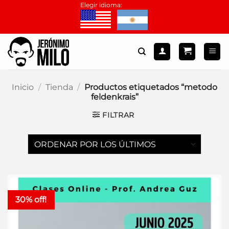
Saltar
Elegir idioma:
al
contenido
Inicio
/
Tienda
/
Productos etiquetados “metodo
feldenkrais”
FILTRAR
30% off!