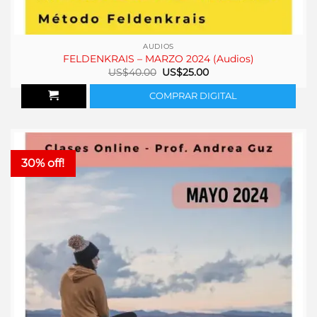
AUDIOS
FELDENKRAIS – MARZO 2024 (Audios)
El
El
US$
40.00
US$
25.00
precio
precio
original
actual
COMPRAR DIGITAL
era:
es:
US$40.00.
US$25.00.
30% off!