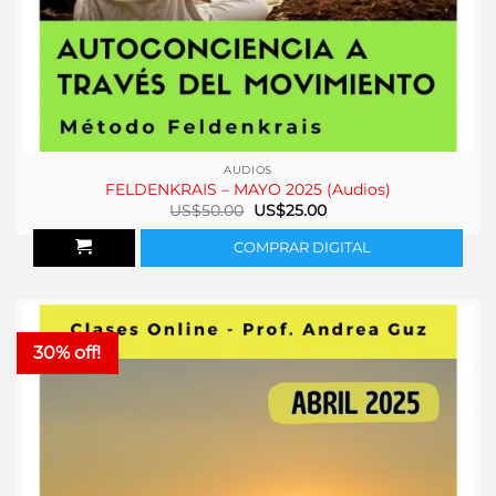
AUDIOS
FELDENKRAIS – MAYO 2025 (Audios)
El
El
US$
50.00
US$
25.00
precio
precio
original
actual
COMPRAR DIGITAL
era:
es:
US$50.00.
US$25.00.
30% off!