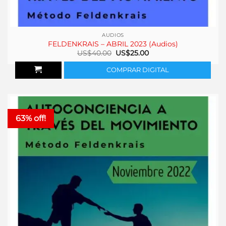
AUDIOS
FELDENKRAIS – ABRIL 2023 (Audios)
El
El
US$
40.00
US$
25.00
precio
precio
original
actual
COMPRAR DIGITAL
era:
es:
US$40.00.
US$25.00.
63% off!