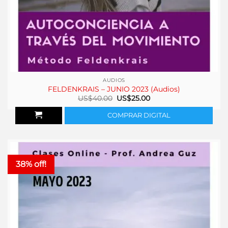
AUDIOS
FELDENKRAIS – JUNIO 2023 (Audios)
El
El
US$
40.00
US$
25.00
precio
precio
original
actual
COMPRAR DIGITAL
era:
es:
US$40.00.
US$25.00.
38% off!