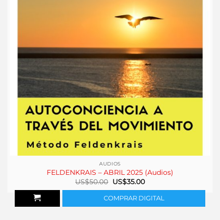
AUDIOS
FELDENKRAIS – ABRIL 2025 (Audios)
El
El
US$
50.00
US$
35.00
precio
precio
original
actual
COMPRAR DIGITAL
era:
es:
US$50.00.
US$35.00.