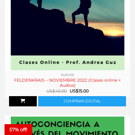
AUDIOS
FELDENKRAIS – NOVIEMBRE 2022 (Clases online +
Audios)
El
El
US$
40.00
US$
15.00
precio
precio
original
actual
COMPRAR DIGITAL
era:
es:
US$40.00.
US$15.00.
57% off!