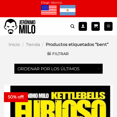
Saltar
Elegir idioma:
al
contenido
Inicio
/
Tienda
/
Productos etiquetados “bent”
FILTRAR
50% off!