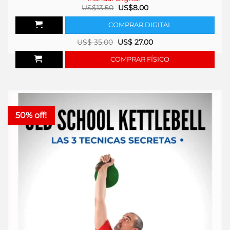
El
El
US$
13.50
US$
8.00
precio
precio
original
actual
COMPRAR DIGITAL
era:
es:
US$13.50.
US$8.00.
US$
35.00
US$
27.00
COMPRAR FÍSICO
50% off!