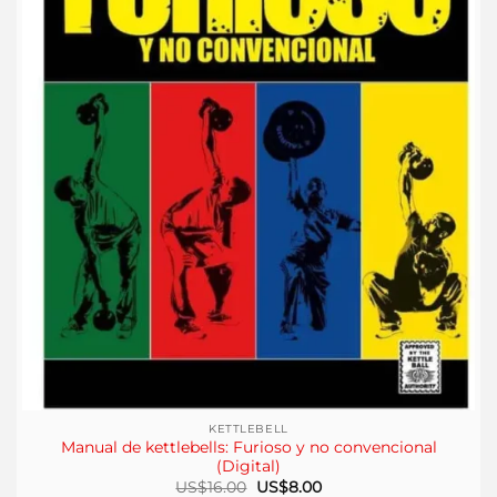
KETTLEBELL
Manual de kettlebells: Furioso y no convencional
(Digital)
El
El
US$
16.00
US$
8.00