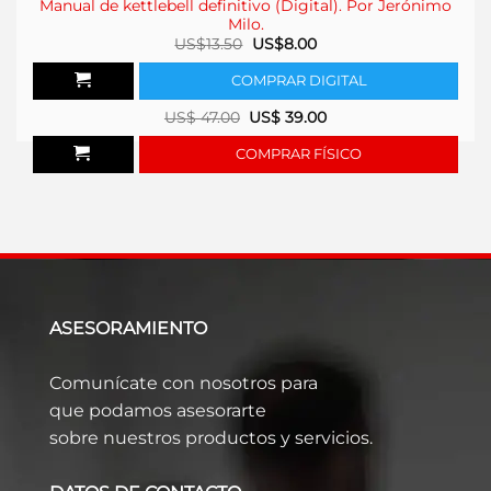
Manual de kettlebell definitivo (Digital). Por Jerónimo
Milo.
El
El
US$
13.50
US$
8.00
precio
precio
original
actual
COMPRAR DIGITAL
era:
es:
US$13.50.
US$8.00.
US$
47.00
US$
39.00
COMPRAR FÍSICO
ASESORAMIENTO
Comunícate con nosotros para
que podamos asesorarte
sobre nuestros productos y servicios.