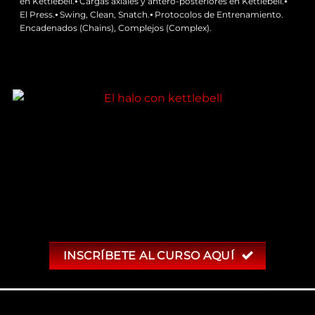
en Kettlebell.⦁ Cargas axiales y antero-posteriores en Kettlebell.⦁
El Press.⦁ Swing, Clean, Snatch.⦁ Protocolos de Entrenamiento.
Encadenados (Chains), Complejos (Complex).
INSCRÍBETE AL CURSO AQUÍ