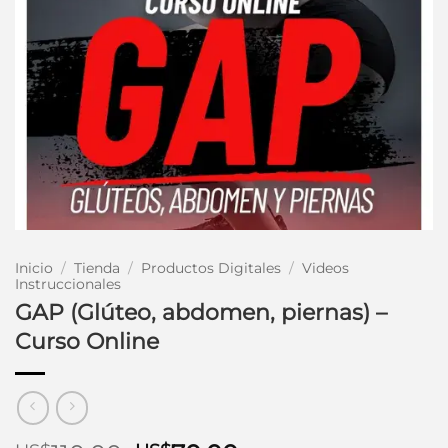
Inicio
/
Tienda
/
Productos Digitales
/
Videos
Instruccionales
GAP (Glúteo, abdomen, piernas) –
Curso Online