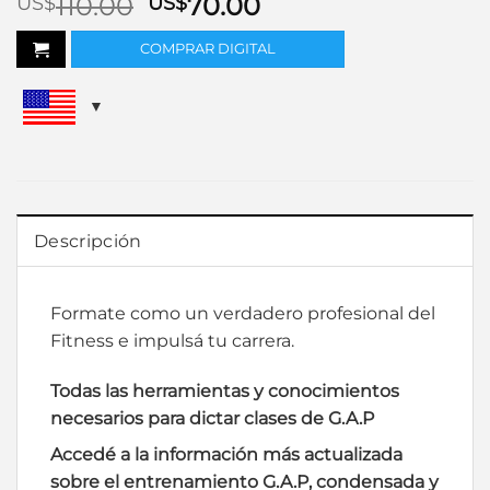
El
El
110.00
70.00
US$
US$
precio
precio
COMPRAR DIGITAL
original
actual
era:
es:
US$110.00.
US$70.00.
Descripción
Formate como un verdadero profesional del
Fitness e impulsá tu carrera.
Todas las herramientas y conocimientos
necesarios para dictar clases de G.A.P
Accedé a la información más actualizada
sobre el entrenamiento G.A.P, condensada y