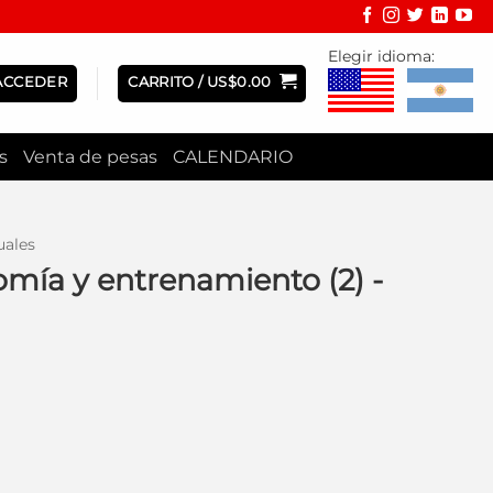
Elegir idioma:
ACCEDER
CARRITO /
US$
0.00
s
Venta de pesas
CALENDARIO
ales
mía y entrenamiento (2) -