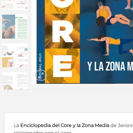
La
Enciclopedia del Core y la Zona Media
de Jerónim
relacionados con el
core
.