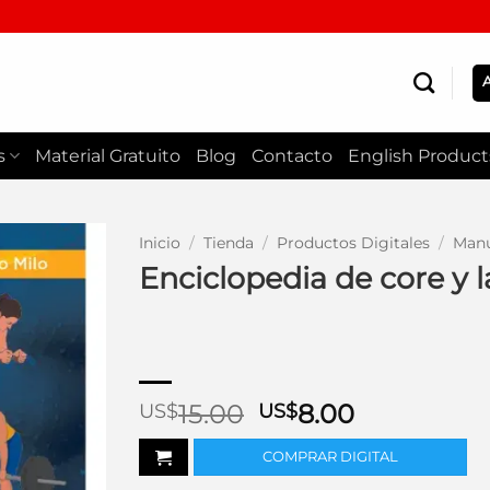
s
Material Gratuito
Blog
Contacto
English Product
Inicio
/
Tienda
/
Productos Digitales
/
Manu
Enciclopedia de core y 
El
El
15.00
8.00
US$
US$
precio
precio
COMPRAR DIGITAL
original
actual