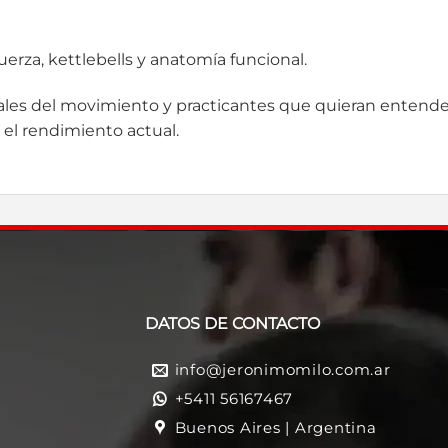
uerza, kettlebells y anatomía funcional.
onales del movimiento y practicantes que quieran entend
 el rendimiento actual.
DATOS DE CONTACTO
info@jeronimomilo.com.ar
+5411 56167467
Buenos Aires | Argentina