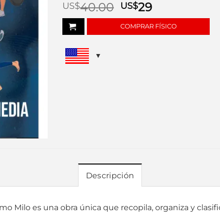
era:
es:
40.00
29
US$
US$
US$15.00.
US$8.00.
COMPRAR FÍSICO
Descripción
o Milo es una obra única que recopila, organiza y clasifi