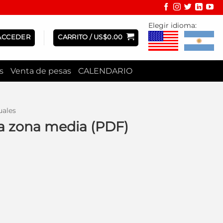
Elegir idioma:
ACCEDER
CARRITO /
US$
0.00
s
Venta de pesas
CALENDARIO
ales
la zona media (PDF)