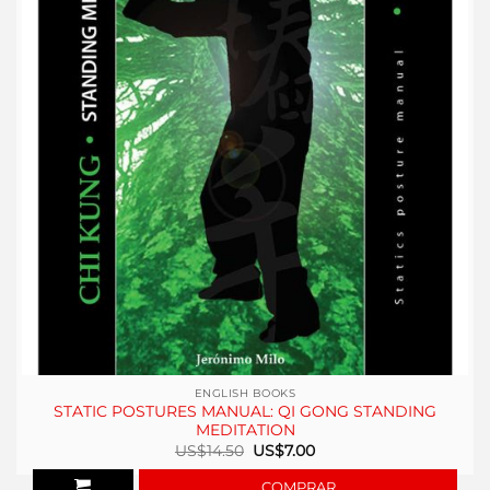
ENGLISH BOOKS
STATIC POSTURES MANUAL: QI GONG STANDING
MEDITATION
El
El
US$
14.50
US$
7.00
precio
precio
original
actual
COMPRAR