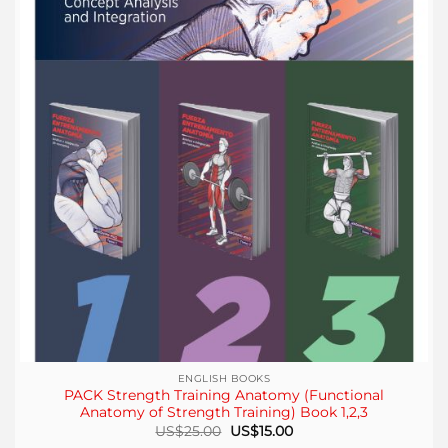
ENGLISH BOOKS
PACK Strength Training Anatomy (Functional
Anatomy of Strength Training) Book 1,2,3
El
El
US$
25.00
US$
15.00
precio
precio