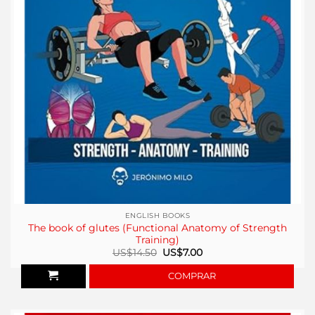
ENGLISH BOOKS
The book of glutes (Functional Anatomy of Strength
Training)
El
El
US$
14.50
US$
7.00
precio
precio
original
actual
COMPRAR
era:
es:
US$14.50.
US$7.00.