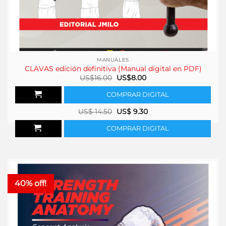
MANUALES
CLAVAS edición definitiva (Manual digital en PDF)
El
El
US$
16.00
US$
8.00
precio
precio
original
actual
COMPRAR DIGITAL
era:
es:
US$16.00.
US$8.00.
US$
14.50
US$
9.30
COMPRAR DIGITAL
40% off!