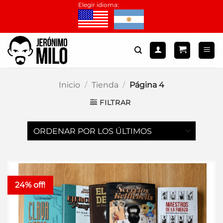
Saltar
Elegir idioma:
al
contenido
Inicio
/
Tienda
/
Página 4
FILTRAR
24% off!