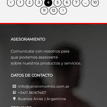
1
2
3
4
5
6
7
…
10
11
12
ASESORAMIENTO
Comunícate con nosotros para
que podamos asesorarte
sobre nuestros productos y servicios.
DATOS DE CONTACTO
info@jeronimomilo.com.ar
+5411 56167467
Buenos Aires | Argentina