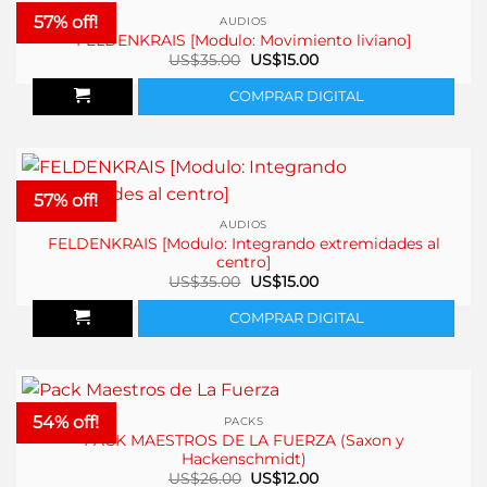
57% off!
AUDIOS
FELDENKRAIS [Modulo: Movimiento liviano]
El
El
US$
35.00
US$
15.00
precio
precio
original
actual
COMPRAR DIGITAL
era:
es:
US$35.00.
US$15.00.
57% off!
AUDIOS
FELDENKRAIS [Modulo: Integrando extremidades al
centro]
El
El
US$
35.00
US$
15.00
precio
precio
original
actual
COMPRAR DIGITAL
era:
es:
US$35.00.
US$15.00.
54% off!
PACKS
PACK MAESTROS DE LA FUERZA (Saxon y
Hackenschmidt)
El
El
US$
26.00
US$
12.00