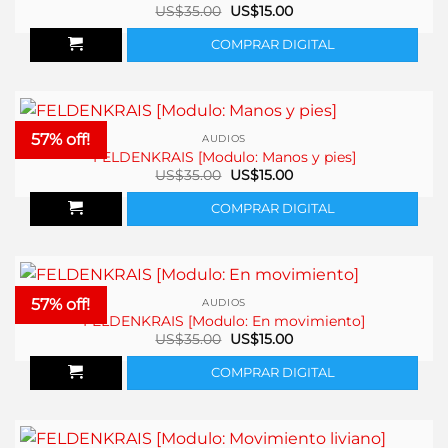
El
El
US$
35.00
US$
15.00
precio
precio
original
actual
COMPRAR DIGITAL
era:
es:
US$35.00.
US$15.00.
57% off!
AUDIOS
FELDENKRAIS [Modulo: Manos y pies]
El
El
US$
35.00
US$
15.00
precio
precio
original
actual
COMPRAR DIGITAL
era:
es:
US$35.00.
US$15.00.
57% off!
AUDIOS
FELDENKRAIS [Modulo: En movimiento]
El
El
US$
35.00
US$
15.00
precio
precio
original
actual
COMPRAR DIGITAL
era:
es:
US$35.00.
US$15.00.