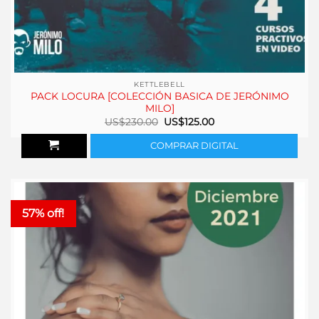
KETTLEBELL
PACK LOCURA [COLECCIÓN BASICA DE JERÓNIMO
MILO]
El
El
US$
230.00
US$
125.00
precio
precio
original
actual
COMPRAR DIGITAL
era:
es:
US$230.00.
US$125.00.
57% off!