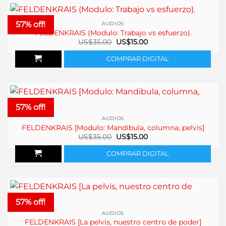
57% off!
AUDIOS
FELDENKRAIS (Modulo: Trabajo vs esfuerzo).
El
El
US$
35.00
US$
15.00
precio
precio
original
actual
COMPRAR DIGITAL
era:
es:
US$35.00.
US$15.00.
57% off!
AUDIOS
FELDENKRAIS [Modulo: Mandibula, columna, pelvis]
El
El
US$
35.00
US$
15.00
precio
precio
original
actual
COMPRAR DIGITAL
era:
es:
US$35.00.
US$15.00.
57% off!
AUDIOS
FELDENKRAIS [La pelvis, nuestro centro de poder]