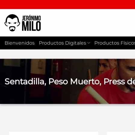
Saltar
al
contenido
Bienvenidos
Productos Digitales
Productos Físico
Sentadilla, Peso Muerto, Press d