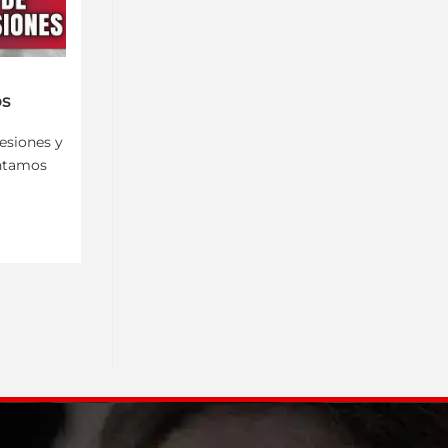
os
esiones y
untamos