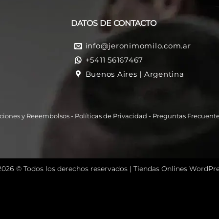
DATOS DE CONTACTO
info@jeronimomilo.com.ar
+5411 56167467
Buenos Aires | Argentina
ciones y Reeembolso
s -
Políticas de Privacidad
-
Preguntas Frecuent
2026 © Todos los derechos reservados |
Tiendas Onlines WordPre