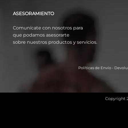
ASESORAMIENTO
Comunícate con nosotros para
que podamos asesorarte
sobre nuestros productos y servicios.
Políticas de Envío
-
Devolu
Copyright 