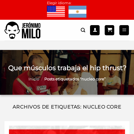
Saltar
Elegir idioma:
al
contenido
Que músculos trabaja el hip thrust?
Inicio
/
Posts etiquetados “nucleo core”
ARCHIVOS DE ETIQUETAS:
NUCLEO CORE