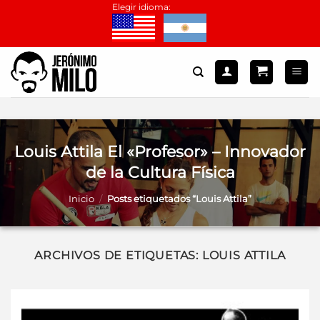
Saltar
Elegir idioma:
al
contenido
Louis Attila El «Profesor» – Innovador
de la Cultura Física
Inicio
/
Posts etiquetados “Louis Attila”
ARCHIVOS DE ETIQUETAS:
LOUIS ATTILA