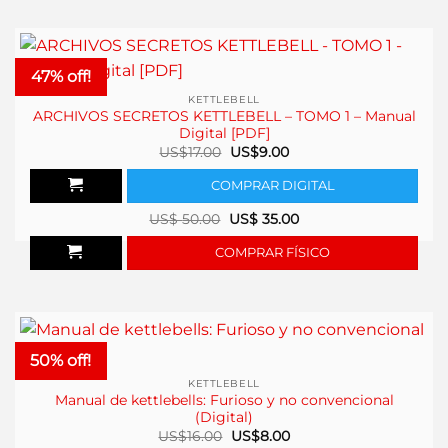
47% off!
KETTLEBELL
ARCHIVOS SECRETOS KETTLEBELL – TOMO 1 – Manual
Digital [PDF]
El
El
US$
17.00
US$
9.00
precio
precio
original
actual
COMPRAR DIGITAL
era:
es:
US$17.00.
US$9.00.
US$
50.00
US$
35.00
COMPRAR FÍSICO
50% off!
KETTLEBELL
Manual de kettlebells: Furioso y no convencional
(Digital)
El
El
US$
16.00
US$
8.00
precio
precio