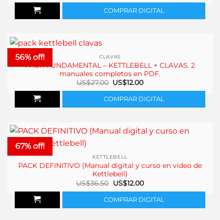
original
actual
COMPRAR DIGITAL
era:
es:
US$16.00.
US$8.00.
56% off!
CLAVAS
PACK FUNDAMENTAL – KETTLEBELL + CLAVAS. 2
manuales completos en PDF.
El
El
US$
27.00
US$
12.00
precio
precio
original
actual
COMPRAR DIGITAL
era:
es:
US$27.00.
US$12.00.
67% off!
KETTLEBELL
PACK DEFINITIVO (Manual digital y curso en video de
Kettlebell)
El
El
US$
36.50
US$
12.00
precio
precio
original
actual
COMPRAR DIGITAL
era:
es:
US$36.50.
US$12.00.