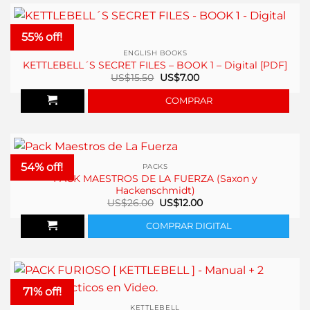
55% off!
ENGLISH BOOKS
KETTLEBELL´S SECRET FILES – BOOK 1 – Digital [PDF]
El
El
US$
15.50
US$
7.00
precio
precio
original
actual
COMPRAR
era:
es:
US$15.50.
US$7.00.
54% off!
PACKS
PACK MAESTROS DE LA FUERZA (Saxon y
Hackenschmidt)
El
El
US$
26.00
US$
12.00
precio
precio
original
actual
COMPRAR DIGITAL
era:
es:
US$26.00.
US$12.00.
71% off!
KETTLEBELL