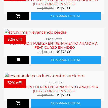
(FEA3) CURSO EN VIDEO
El
El
US$
110.00
US$
75.00
precio
precio
original
actual
COMPRAR DIGITAL
era:
es:
US$110.00.
US$75.00.
32% off!
PRODUCTOS
FORMACION FUERZA ENTRENAMIENTO ANATOMIA
(FEA1) CURSO EN VIDEO
El
El
US$
110.00
US$
75.00
precio
precio
original
actual
COMPRAR DIGITAL
era:
es:
US$110.00.
US$75.00.
32% off!
PRODUCTOS
FORMACION FUERZA ENTRENAMIENTO ANATOMIA
(FEA2) CURSO EN VIDEO
El
El
US$
110.00
US$
75.00
precio
precio
original
actual
COMPRAR DIGITAL
era:
es:
US$110.00.
US$75.00.