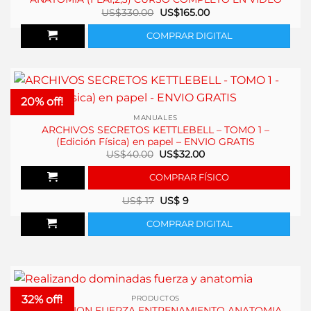
El
El
US$
330.00
US$
165.00
precio
precio
original
actual
COMPRAR DIGITAL
era:
es:
US$330.00.
US$165.00.
20% off!
MANUALES
ARCHIVOS SECRETOS KETTLEBELL – TOMO 1 –
(Edición Física) en papel – ENVIO GRATIS
El
El
US$
40.00
US$
32.00
precio
precio
original
actual
COMPRAR FÍSICO
era:
es:
US$40.00.
US$32.00.
US$
17
US$
9
COMPRAR DIGITAL
32% off!
PRODUCTOS
FORMACION FUERZA ENTRENAMIENTO ANATOMIA