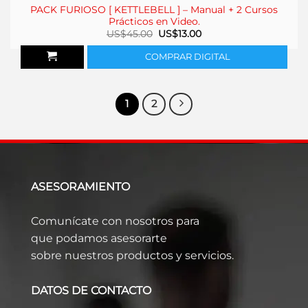
PACK FURIOSO [ KETTLEBELL ] – Manual + 2 Cursos
Prácticos en Video.
El
El
US$
45.00
US$
13.00
precio
precio
original
actual
COMPRAR DIGITAL
era:
es:
US$45.00.
US$13.00.
1
2
ASESORAMIENTO
Comunícate con nosotros para
que podamos asesorarte
sobre nuestros productos y servicios.
DATOS DE CONTACTO