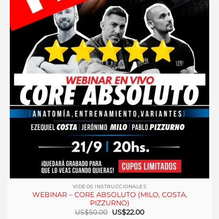
VIDEOS INSTRUCCIONALES
WEBINAR – CORE ABSOLUTO (MILO, COSTA,
PIZZURNO)
El
El
US$
50.00
US$
22.00
precio
precio