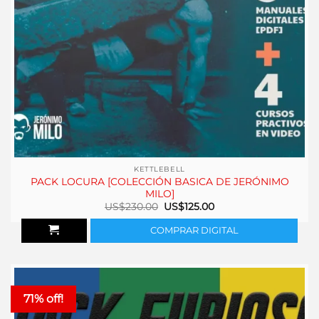
KETTLEBELL
PACK LOCURA [COLECCIÓN BASICA DE JERÓNIMO
MILO]
El
El
US$
230.00
US$
125.00
precio
precio
original
actual
COMPRAR DIGITAL
era:
es:
US$230.00.
US$125.00.
71% off!