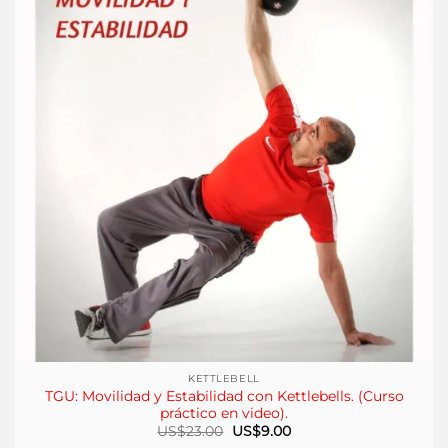
KETTLEBELL
TGU: Movilidad y Estabilidad con Kettlebells. (Curso
práctico en video).
El
El
US$
23.00
US$
9.00
precio
precio