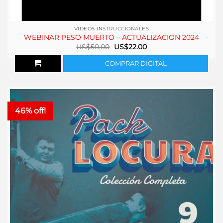
VIDEOS INSTRUCCIONALES
WEBINAR PESO MUERTO – ACTUALIZACION 2024
El
El
US$
50.00
US$
22.00
precio
precio
original
actual
COMPRAR DIGITAL
era:
es:
US$50.00.
US$22.00.
46% off!