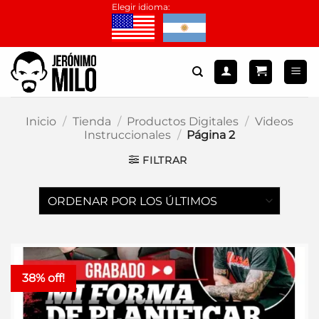
Saltar
Elegir idioma:
al
contenido
Inicio
/
Tienda
/
Productos Digitales
/
Videos
Instruccionales
/
Página 2
FILTRAR
38% off!