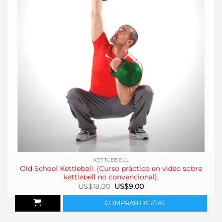
KETTLEBELL
Old School Kettlebell. (Curso práctico en video sobre
kettlebell no convencional).
El
El
US$
18.00
US$
9.00
precio
precio
original
actual
COMPRAR DIGITAL
era:
es:
US$18.00.
US$9.00.