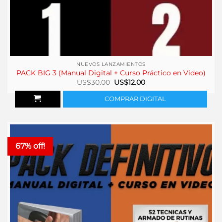
NUEVOS LANZAMIENTOS
PACK BIG 3 (Manual Digital + Curso Práctico en Video)
El
El
US$
30.00
US$
12.00
precio
precio
original
actual
COMPRAR DIGITAL
era:
es:
US$30.00.
US$12.00.
67% off!