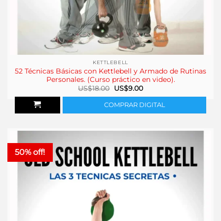
KETTLEBELL
52 Técnicas Básicas con Kettlebell y Armado de Rutinas
Personales. (Curso práctico en video).
El
El
US$
18.00
US$
9.00
precio
precio
original
actual
COMPRAR DIGITAL
era:
es:
US$18.00.
US$9.00.
50% off!