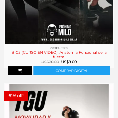
PRODUCTOS
BIG3 (CURSO EN VIDEO). Anatomía Funcional de la
fuerza.
El
El
US$
20.00
US$
9.00
precio
precio
original
actual
COMPRAR DIGITAL
era:
es:
US$20.00.
US$9.00.
61% off!