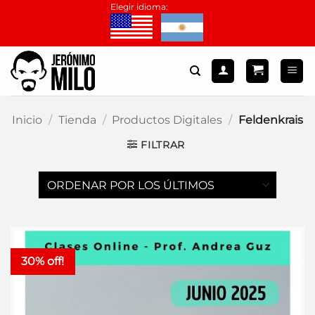
Saltar
Elegir idioma:
al
contenido
Inicio
/
Tienda
/
Productos Digitales
/
Feldenkrais
FILTRAR
30% off!