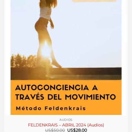
AUDIOS
FELDENKRAIS – ABRIL 2024 (Audios)
El
El
US$
50.00
US$
28.00