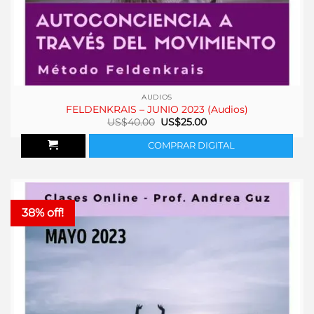
AUDIOS
FELDENKRAIS – JUNIO 2023 (Audios)
El
El
US$
40.00
US$
25.00
precio
precio
original
actual
COMPRAR DIGITAL
era:
es:
US$40.00.
US$25.00.
38% off!