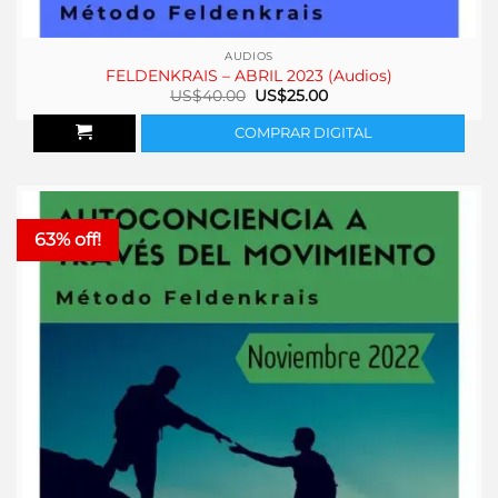
AUDIOS
FELDENKRAIS – ABRIL 2023 (Audios)
El
El
US$
40.00
US$
25.00
precio
precio
original
actual
COMPRAR DIGITAL
era:
es:
US$40.00.
US$25.00.
63% off!