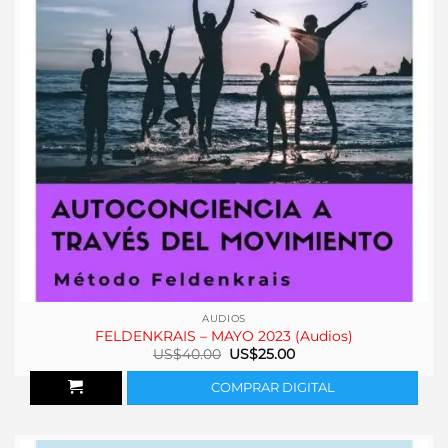
AUDIOS
FELDENKRAIS – MAYO 2023 (Audios)
El
El
US$
40.00
US$
25.00
precio
precio
original
actual
COMPRAR DIGITAL
era:
es:
US$40.00.
US$25.00.