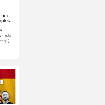
para
mpleta
ra
 simple
s[...]