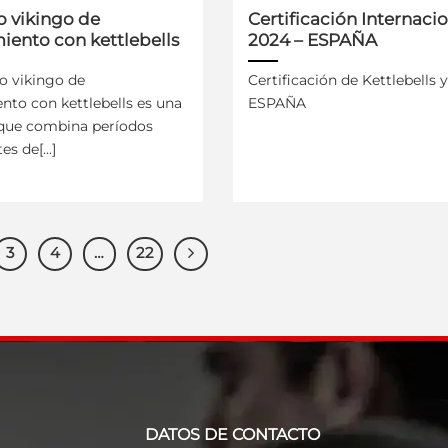
o vikingo de
Certificación Internaci
iento con kettlebells
2024 – ESPAÑA
o vikingo de
Certificación de Kettlebells 
nto con kettlebells es una
ESPAÑA
 que combina períodos
s de[...]
3
4
…
22
DATOS DE CONTACTO