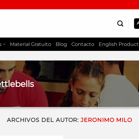
s
Material Gratuito
Blog
Contacto
English Product
tlebells
ARCHIVOS DEL AUTOR:
JERONIMO MILO