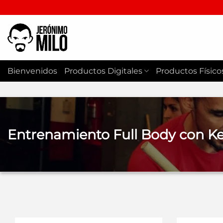
Saltar
al
contenido
Bienvenidos
Productos Digitales
Productos Físico
Entrenamiento Full Body con Ket