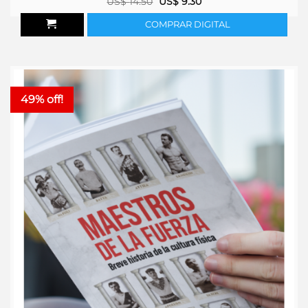
US$
14.50
US$
9.30
COMPRAR DIGITAL
49% off!