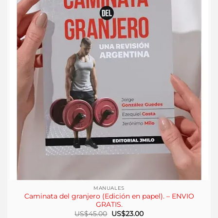
MANUALES
Caminata del granjero (Edición en papel). – ENVIO
GRATIS.
El
El
US$
45.00
US$
23.00