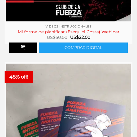
VIDEOS INSTRUCCIONALES
Mi forma de planificar (Ezequiel Costa) Webinar
El
El
US$
50.00
US$
22.00
precio
precio
original
actual
COMPRAR DIGITAL
era:
es:
US$50.00.
US$22.00.
48% off!