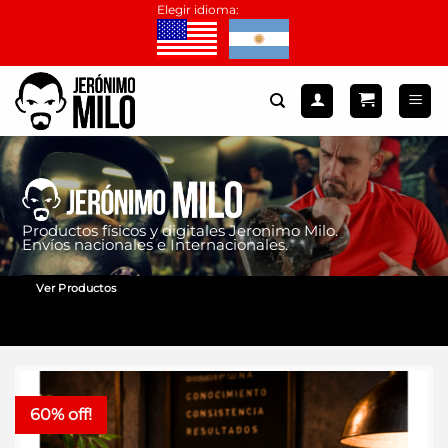
Saltar
Elegir idioma:
al
contenido
Productos físicos y digitales Jeronimo Milo.
Envíos nacionales e Internacionales.
Ver Productos
60% off!