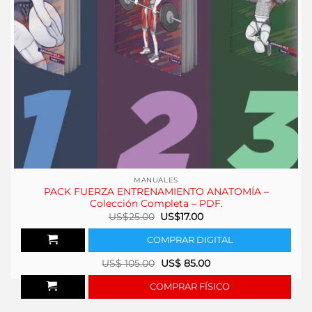
MANUALES
PACK FUERZA ENTRENAMIENTO ANATOMÍA –
Colección Completa – PDF.
El
El
US$
25.00
US$
17.00
precio
precio
original
actual
COMPRAR DIGITAL
era:
es:
US$25.00.
US$17.00.
US$
105.00
US$
85.00
COMPRAR FÍSICO