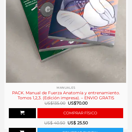
MANUALES
PACK. Manual de Fuerza Anatomía y entrenamiento.
Tomos 1,2,3. (Edición impresa). – ENVIO GRATIS
El
El
US$
135.00
US$
70.00
precio
precio
original
actual
COMPRAR FÍSICO
era:
es:
US$135.00.
US$70.00.
US$
40.50
US$
25.50